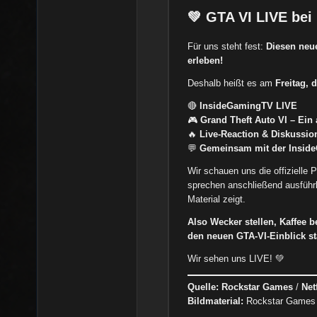
💚 GTA VI LIVE be
Für uns steht fest:
Diesen neu
erleben!
Deshalb heißt es am
Freitag, 
🔴
InsideGamingTV LIVE
🎮
Grand Theft Auto VI – Ein 
🔥
Live-Reaction & Diskussio
💬
Gemeinsam mit der Insi
Wir schauen uns die offizielle 
sprechen anschließend ausführ
Material zeigt.
Also Wecker stellen, Kaffee 
den neuen GTA-VI-Einblick st
Wir sehen uns LIVE! 💚
Quelle:
Rockstar Games
/
Net
Bildmaterial:
Rockstar Games