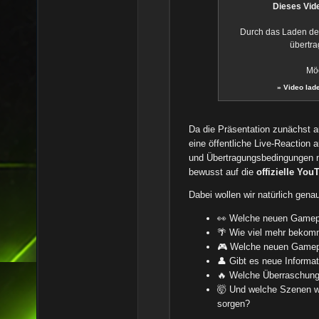
Dieses Vide
Durch das Laden de
übertra
Möc
»
Video lad
Da die Präsentation zunächst a
eine öffentliche Live-Reaction 
und Übertragungsbedingungen nic
bewusst auf die
offizielle Yo
Dabei wollen wir natürlich gena
👀 Welche neuen Gamepl
🌴 Wie viel mehr bekom
🎮 Welche neuen Gamepl
👤 Gibt es neue Informa
🔥 Welche Überraschunge
🤯 Und welche Szenen we
sorgen?