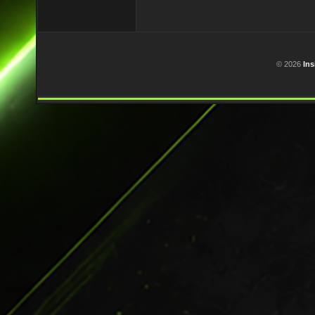
Seitennummerierun
der
Beiträge
© 2026
In