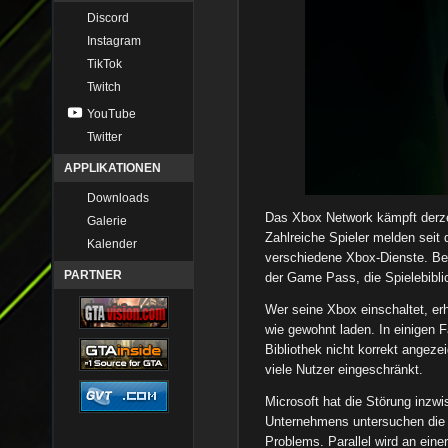
Discord
Instagram
TikTok
Twitch
YouTube
Twitter
APPLIKATIONEN
Downloads
Das Xbox Network kämpft derzei
Galerie
Zahlreiche Spieler melden seit
Kalender
verschiedene Xbox-Dienste. Bet
PARTNER
der Game Pass, die Spielebibl
Wer seine Xbox einschaltet, erh
wie gewohnt laden. In einigen Fä
Bibliothek nicht korrekt angeze
viele Nutzer eingeschränkt.
Microsoft hat die Störung inzwi
Unternehmens untersuchen die 
Problems. Parallel wird an eine