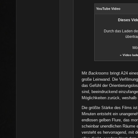
YouTube Video
Dieses Vide
Durch das Laden de
übertra
Möc
»
Video lad
Mit
Backrooms
bringt A24 eine
große Leinwand. Die Verfilmun
das Gefühl der Orientierungslo
sind, beeindruckend einzufangen.
Möglichkeiten zurück, weshalb
Die größte Stärke des Films is
Minuten entsteht ein unangeneh
endlosen gelben Flure, das mo
scheinbar unendlichen Räume e
versteht es hervorragend, mit 