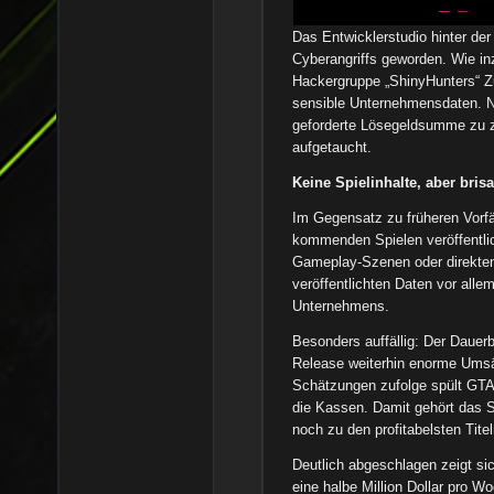
Das Entwicklerstudio hinter der
Cyberangriffs geworden. Wie inz
Hackergruppe „ShinyHunters“ Zu
sensible Unternehmensdaten. N
geforderte Lösegeldsumme zu za
aufgetaucht.
Keine Spielinhalte, aber bris
Im Gegensatz zu früheren Vorfä
kommenden Spielen veröffentlich
Gameplay-Szenen oder direkten 
veröffentlichten Daten vor allem
Unternehmens.
Besonders auffällig: Der Dauer
Release weiterhin enorme Umsä
Schätzungen zufolge spült GTA 
die Kassen. Damit gehört das S
noch zu den profitabelsten Tite
Deutlich abgeschlagen zeigt si
eine halbe Million Dollar pro Wo