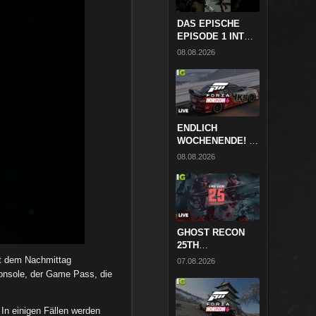
DAS EPISCHE
EPISODE 1 INTRO
😍 STAR WARS
08.08.2026
CLIP #SHORTS
#STARWARS
#YOUTUBEGAMING
ENDLICH
WOCHENENDE! ★
ENTSPANNTER
08.08.2026
RACING ABEND
🔴 FORZA
HORIZON 6 //
ABENDRUNDE ★
InsideGamingTV
LIVE
GHOST RECON
25TH
ANNIVERSARY
it dem Nachmittag
07.08.2026
SHOWCASE 🔴
Konsole, der Game Pass, die
REACTION ★
InsideGamingTV
LIVE
 In einigen Fällen werden