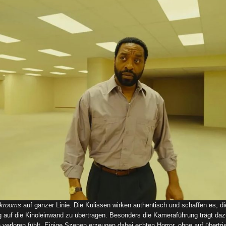
krooms
auf ganzer Linie. Die Kulissen wirken authentisch und schaffen es, di
ig auf die Kinoleinwand zu übertragen. Besonders die Kameraführung trägt da
verloren fühlt. Einige Szenen erzeugen dabei echten Horror, ohne auf übertr