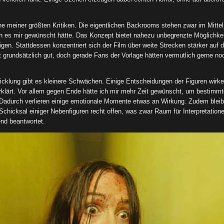
eine meiner größten Kritiken. Die eigentlichen Backrooms stehen zwar im Mitte
ich es mir gewünscht hätte. Das Konzept bietet nahezu unbegrenzte Möglichk
en. Stattdessen konzentriert sich der Film über weite Strecken stärker auf 
t grundsätzlich gut, doch gerade Fans der Vorlage hätten vermutlich gerne n
icklung gibt es kleinere Schwächen. Einige Entscheidungen der Figuren wirk
rklärt. Vor allem gegen Ende hätte ich mir mehr Zeit gewünscht, um bestimm
Dadurch verlieren einige emotionale Momente etwas an Wirkung. Zudem bleib
hicksal einiger Nebenfiguren recht offen, was zwar Raum für Interpretationen
end beantwortet.