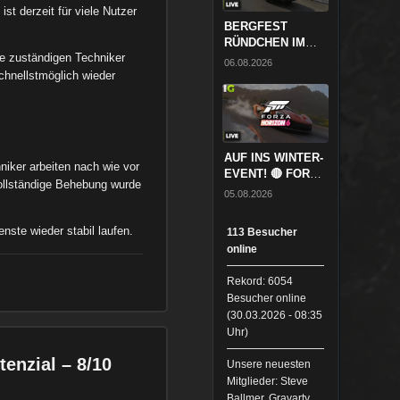
ist derzeit für viele Nutzer
BERGFEST
RÜNDCHEN IM
ie zuständigen Techniker
SCHNEE! 🔴
06.08.2026
FORZA HORIZON
schnellstmöglich wieder
6 // ABENDRUNDE
★
InsideGamingTV
LIVE
AUF INS WINTER-
niker arbeiten nach wie vor
EVENT! 🔴 FORZA
vollständige Behebung wurde
HORIZON 6 //
05.08.2026
ABENDRUNDE ★
InsideGamingTV
enste wieder stabil laufen.
113 Besucher
LIVE
online
Rekord: 6054
Besucher online
(30.03.2026 - 08:35
Uhr)
enzial – 8/10
Unsere neuesten
Mitglieder: Steve
Ballmer, Gravarty