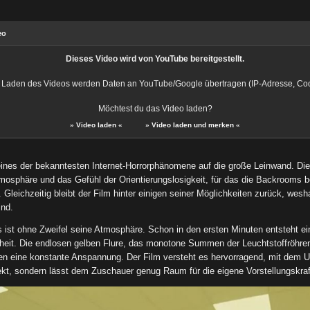
eo
Dieses Video wird von YouTube bereitgestellt.
 Laden des Videos werden Daten an YouTube/Google übertragen (IP-Adresse, Cooki
Möchtest du das Video laden?
»
Video laden
«
»
Video laden und merken
«
eines der bekanntesten Internet-Horrorphänomene auf die große Leinwand. Die
osphäre und das Gefühl der Orientierungslosigkeit, für das die Backrooms 
Gleichzeitig bleibt der Film hinter einigen seiner Möglichkeiten zurück, wes
ind.
s ist ohne Zweifel seine Atmosphäre. Schon in den ersten Minuten entsteht 
heit. Die endlosen gelben Flure, das monotone Summen der Leuchtstoffröhren
n eine konstante Anspannung. Der Film versteht es hervorragend, mit dem U
irekt, sondern lässt dem Zuschauer genug Raum für die eigene Vorstellungskraf