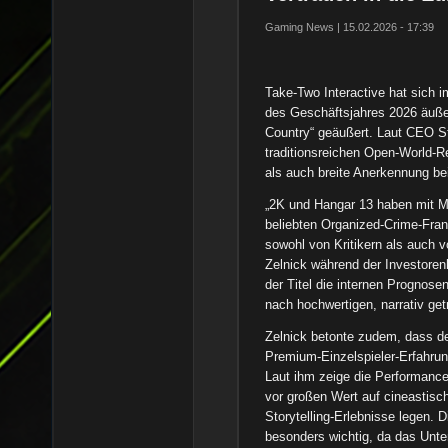
Gaming News | 15.02.2026 - 17:39
Take-Two Interactive hat sich 
des Geschäftsjahres 2026 äußer
Country“ geäußert. Laut CEO St
traditionsreichen Open-World-R
als auch breite Anerkennung bei
„2K und Hangar 13 haben mit Ma
beliebten Organized-Crime-Franc
sowohl von Kritikern als auch 
Zelnick während der Investore
der Titel die internen Prognose
nach hochwertigen, narrativ get
Zelnick betonte zudem, dass der
Premium-Einzelspieler-Erfahrung
Laut ihm zeige die Performance
vor großen Wert auf cineastisc
Storytelling-Erlebnisse legen. 
besonders wichtig, da das Unte