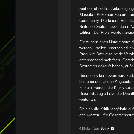
Seit der offiziellen Ankündigu
Klassiker Pokémon Feuerrot und
Community. Die beiden Remakes
Nintendo Switch sowie deren Na
Edition. Der Preis wurde inzwisc
Für zusätzlichen Unmut sorgt d
werden – selbst unterschiedlic
Produkte. Wer also beide Versi
entsprechend mehrfach. Gerade l
Systemen gekauft haben, äußern
Besonders kontrovers wird zudem
bestehenden Online-Angebots si
zu sein, werden die Klassiker 
Diese Strategie heizt die Deba
weiter an.
Ob sich die Kritik langfristig a
abzuwarten – für Gesprächsstof
0 Klicks | Von:
Sonix