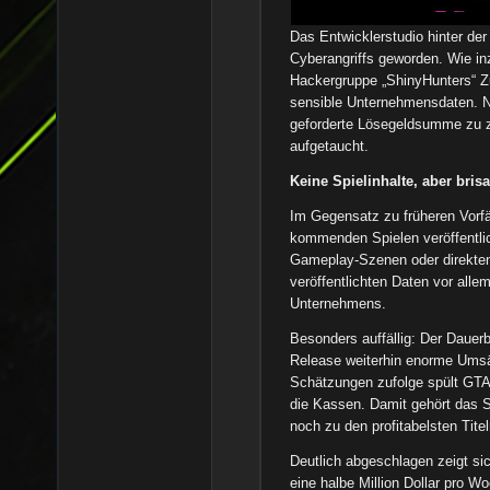
Das Entwicklerstudio hinter der
Cyberangriffs geworden. Wie inz
Hackergruppe „ShinyHunters“ Zu
sensible Unternehmensdaten. N
geforderte Lösegeldsumme zu za
aufgetaucht.
Keine Spielinhalte, aber bris
Im Gegensatz zu früheren Vorfä
kommenden Spielen veröffentlich
Gameplay-Szenen oder direkten 
veröffentlichten Daten vor allem
Unternehmens.
Besonders auffällig: Der Dauer
Release weiterhin enorme Umsä
Schätzungen zufolge spült GTA 
die Kassen. Damit gehört das S
noch zu den profitabelsten Tite
Deutlich abgeschlagen zeigt si
eine halbe Million Dollar pro Wo