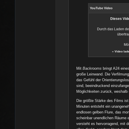
YouTube Video
Dieses Vide
Durch das Laden de
übertra
Möc
»
Video lad
Mit
Backrooms
bringt A24 eine
große Leinwand. Die Verfilmun
das Gefühl der Orientierungslo
sind, beeindruckend einzufangen.
Möglichkeiten zurück, weshalb
Die größte Stärke des Films is
Minuten entsteht ein unangeneh
endlosen gelben Flure, das mo
scheinbar unendlichen Räume e
versteht es hervorragend, mit 