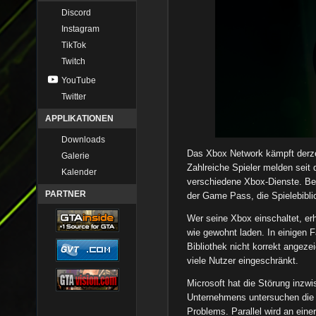
Discord
Instagram
TikTok
Twitch
YouTube
Twitter
APPLIKATIONEN
Downloads
Das Xbox Network kämpft derzei
Galerie
Zahlreiche Spieler melden seit
Kalender
verschiedene Xbox-Dienste. Bet
PARTNER
der Game Pass, die Spielebibl
Wer seine Xbox einschaltet, erh
wie gewohnt laden. In einigen Fä
Bibliothek nicht korrekt angeze
viele Nutzer eingeschränkt.
Microsoft hat die Störung inzwi
Unternehmens untersuchen die 
Problems. Parallel wird an eine