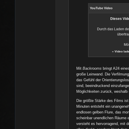
YouTube Video
Dieses Vide
Durch das Laden de
übertra
Möc
»
Video lad
Mit
Backrooms
bringt A24 eine
große Leinwand. Die Verfilmun
das Gefühl der Orientierungslo
sind, beeindruckend einzufangen.
Möglichkeiten zurück, weshalb
Die größte Stärke des Films is
Minuten entsteht ein unangeneh
endlosen gelben Flure, das mo
scheinbar unendlichen Räume e
versteht es hervorragend, mit 