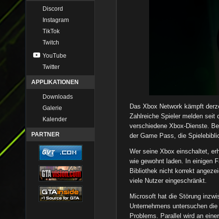
Discord
Instagram
TikTok
Twitch
YouTube
Twitter
APPLIKATIONEN
Downloads
Das Xbox Network kämpft derzei
Galerie
Zahlreiche Spieler melden seit
Kalender
verschiedene Xbox-Dienste. Bet
PARTNER
der Game Pass, die Spielebibl
Wer seine Xbox einschaltet, erh
wie gewohnt laden. In einigen Fä
Bibliothek nicht korrekt angeze
viele Nutzer eingeschränkt.
Microsoft hat die Störung inzwi
Unternehmens untersuchen die 
Problems. Parallel wird an eine