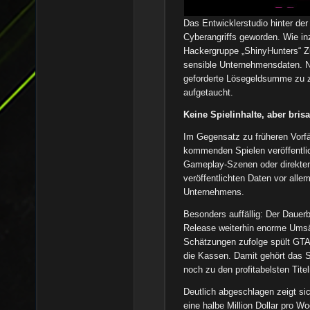
Das Entwicklerstudio hinter der
Cyberangriffs geworden. Wie inz
Hackergruppe „ShinyHunters“ Zu
sensible Unternehmensdaten. N
geforderte Lösegeldsumme zu za
aufgetaucht.
Keine Spielinhalte, aber bris
Im Gegensatz zu früheren Vorfä
kommenden Spielen veröffentlich
Gameplay-Szenen oder direkten 
veröffentlichten Daten vor allem
Unternehmens.
Besonders auffällig: Der Dauer
Release weiterhin enorme Umsä
Schätzungen zufolge spült GTA 
die Kassen. Damit gehört das S
noch zu den profitabelsten Tite
Deutlich abgeschlagen zeigt si
eine halbe Million Dollar pro Wo