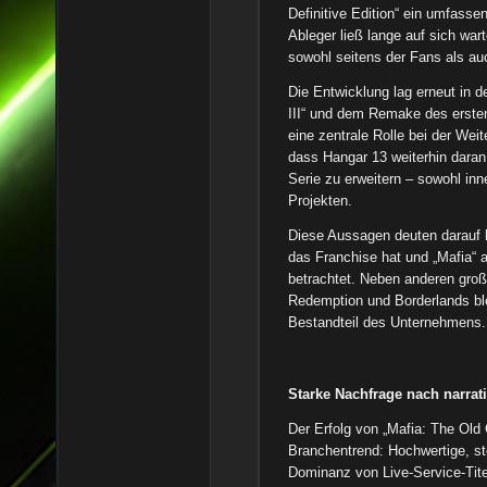
Definitive Edition“ ein umfass
Ableger ließ lange auf sich wa
sowohl seitens der Fans als au
Die Entwicklung lag erneut in 
III“ und dem Remake des erste
eine zentrale Rolle bei der Weit
dass Hangar 13 weiterhin daran
Serie zu erweitern – sowohl inn
Projekten.
Diese Aussagen deuten darauf h
das Franchise hat und „Mafia“ a
betrachtet. Neben anderen gro
Redemption und Borderlands ble
Bestandteil des Unternehmens.
Starke Nachfrage nach narra
Der Erfolg von „Mafia: The Old 
Branchentrend: Hochwertige, sto
Dominanz von Live-Service-Tite