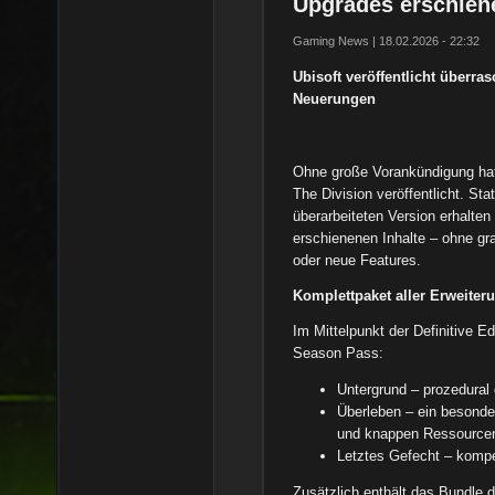
Upgrades erschien
Gaming News | 18.02.2026 - 22:32
Ubisoft veröffentlicht überra
Neuerungen
Ohne große Vorankündigung h
The Division veröffentlicht. St
überarbeiteten Version erhalten
erschienenen Inhalte – ohne g
oder neue Features.
Komplettpaket aller Erweiter
Im Mittelpunkt der Definitive E
Season Pass:
Untergrund – prozedural
Überleben – ein besonde
und knappen Ressource
Letztes Gefecht – kompet
Zusätzlich enthält das Bundle d