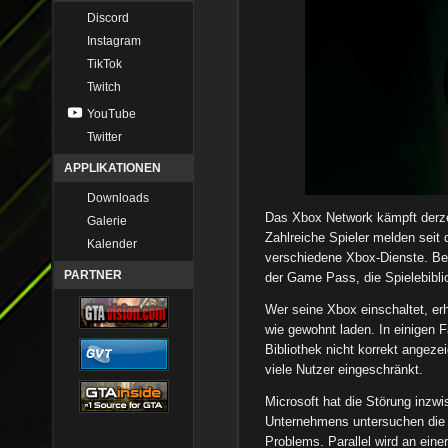
Discord
Instagram
TikTok
Twitch
YouTube
Twitter
APPLIKATIONEN
Downloads
Das Xbox Network kämpft derzei
Galerie
Zahlreiche Spieler melden seit
Kalender
verschiedene Xbox-Dienste. Bet
PARTNER
der Game Pass, die Spielebibl
Wer seine Xbox einschaltet, erh
wie gewohnt laden. In einigen Fä
Bibliothek nicht korrekt angeze
viele Nutzer eingeschränkt.
Microsoft hat die Störung inzwi
Unternehmens untersuchen die 
Problems. Parallel wird an eine