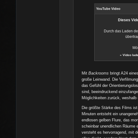
YouTube Video
Dieses Vide
Durch das Laden de
übertra
Möc
»
Video lad
Mit
Backrooms
bringt A24 eine
große Leinwand. Die Verfilmun
das Gefühl der Orientierungslo
sind, beeindruckend einzufangen.
Möglichkeiten zurück, weshalb
Die größte Stärke des Films is
Minuten entsteht ein unangeneh
endlosen gelben Flure, das mo
scheinbar unendlichen Räume e
versteht es hervorragend, mit 