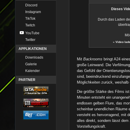
Discord
Dieses Vide
Instagram
TikTok
Durch das Laden de
übertra
Twitch
YouTube
Möc
Twitter
»
Video lad
APPLIKATIONEN
Downloads
Mit
Backrooms
bringt A24 eine
Galerie
große Leinwand. Die Verfilmun
das Gefühl der Orientierungslo
Kalender
sind, beeindruckend einzufangen.
PARTNER
Möglichkeiten zurück, weshalb
Die größte Stärke des Films is
Minuten entsteht ein unangeneh
endlosen gelben Flure, das mo
scheinbar unendlichen Räume e
versteht es hervorragend, mit 
alles direkt, sondern lässt de
Vorstellungskraft.