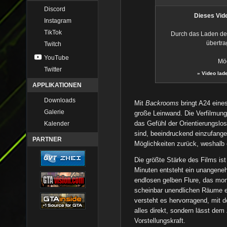
Discord
Dieses Vide
Instagram
TikTok
Durch das Laden de
übertra
Twitch
YouTube
Möc
Twitter
»
Video lad
APPLIKATIONEN
Downloads
Mit
Backrooms
bringt A24 eine
Galerie
große Leinwand. Die Verfilmun
das Gefühl der Orientierungslo
Kalender
sind, beeindruckend einzufangen.
PARTNER
Möglichkeiten zurück, weshalb
Die größte Stärke des Films is
Minuten entsteht ein unangeneh
endlosen gelben Flure, das mo
scheinbar unendlichen Räume e
versteht es hervorragend, mit 
alles direkt, sondern lässt de
Vorstellungskraft.