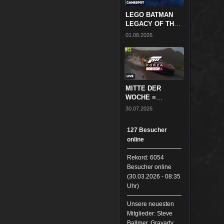
LEGO BATMAN
LEGACY OF THE
DARK KNIGHT |
01.08.2026
PS5 DEMO
GAMEPLAY ★
InsideGamingTV
GAMESPOT
MITTE DER
WOCHE =
BERGFEST! 🔴
30.07.2026
FORZA HORIZON
6 // ABENDRUNDE
127 Besucher
★
online
InsideGamingTV
LIVE
Rekord: 6054
Besucher online
(30.03.2026 - 08:35
Uhr)
Unsere neuesten
Mitglieder: Steve
Ballmer, Gravarty