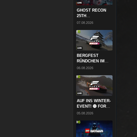
GHOST RECON
25TH
ANNIVERSARY
07.08.2026
SHOWCASE 🔴
REACTION ★
InsideGamingTV
LIVE
BERGFEST
RÜNDCHEN IM
SCHNEE! 🔴
06.08.2026
FORZA HORIZON
6 // ABENDRUNDE
★
InsideGamingTV
LIVE
AUF INS WINTER-
EVENT! 🔴 FORZA
HORIZON 6 //
05.08.2026
ABENDRUNDE ★
InsideGamingTV
LIVE